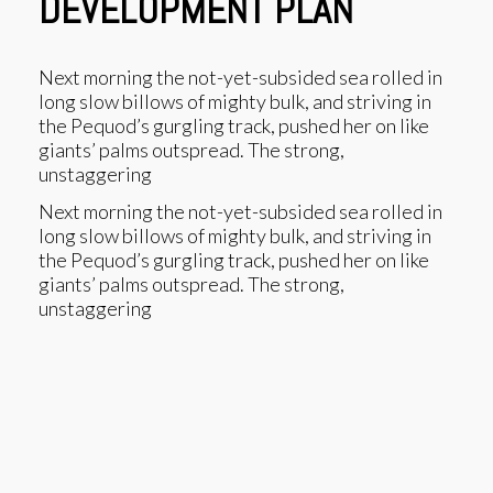
DEVELOPMENT PLAN
Next morning the not-yet-subsided sea rolled in
long slow billows of mighty bulk, and striving in
the Pequod’s gurgling track, pushed her on like
giants’ palms outspread. The strong,
unstaggering
Next morning the not-yet-subsided sea rolled in
long slow billows of mighty bulk, and striving in
the Pequod’s gurgling track, pushed her on like
giants’ palms outspread. The strong,
unstaggering