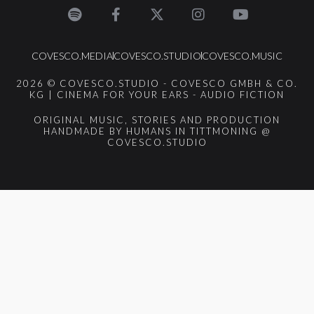
COVESCO.MEDIA
COVESCO.STUDIO
COVESCO.MUSIC
2026 © COVESCO.STUDIO - COVESCO GMBH & CO.
KG | CINEMA FOR YOUR EARS - AUDIO FICTION
ORIGINAL MUSIC, STORIES AND PRODUCTION
HANDMADE BY HUMANS IN TITTMONING @
COVESCO.STUDIO
{{playListTitle}}
pause
play
{{ index + 1 }}
{{ track.track_title }}
{{
track.album_title }}
{{ track.lenght }}
{{getSVG(store.sr_icon_file)}}
{{button.podcast_button_name}}