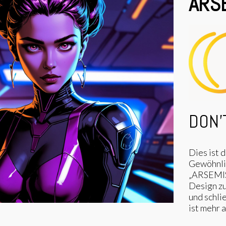
ARSE
DON'T
Dies ist d
Gewöhnlic
„ARSEMIS
Design zu
und schli
ist mehr a