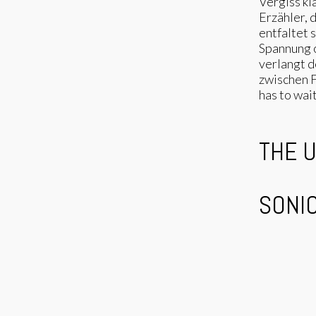
Vergiss kl
Erzähler, 
entfaltet 
Spannung 
verlangt d
zwischen F
has to wait
THE 
SONI