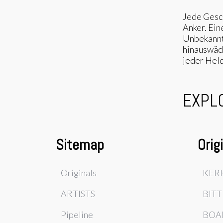
Jede Gesc
Anker. Ein
Unbekannte
hinauswäch
jeder Held 
EXPL
Sitemap
Orig
Originals
KER
ARTISTS
BITT
Pipeline
BOA