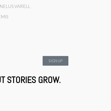
NELUS VARELL
EMIS
SIGN UP
UT STORIES GROW.