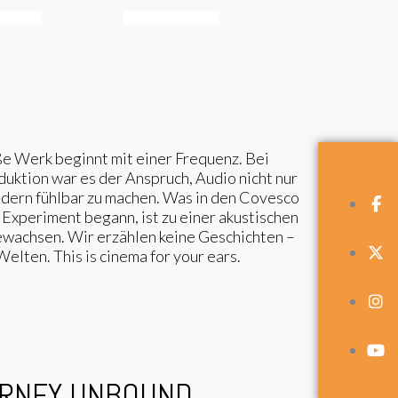
E MORE
Subscribe now
e Werk beginnt mit einer Frequenz. Bei
duktion war es der Anspruch, Audio nicht nur
ndern fühlbar zu machen. Was in den Covesco
 Experiment begann, ist zu einer akustischen
ewachsen. Wir erzählen keine Geschichten –
elten. This is cinema for your ears.
FOLLOW US
URNEY UNBOUND