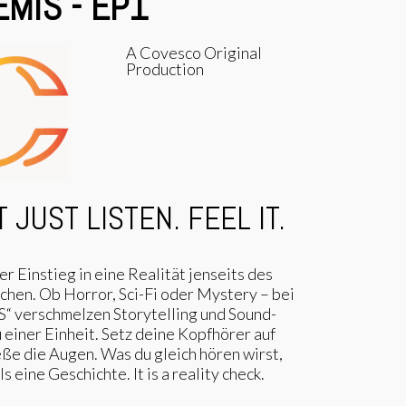
MIS - EP1
A Covesco Original
Production
 JUST LISTEN. FEEL IT.
er Einstieg in eine Realität jenseits des
hen. Ob Horror, Sci-Fi oder Mystery – bei
“ verschmelzen Storytelling und Sound-
 einer Einheit. Setz deine Kopfhörer auf
eße die Augen. Was du gleich hören wirst,
ls eine Geschichte. It is a reality check.