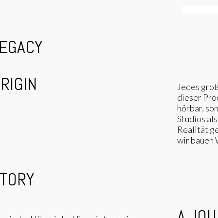
EXPLOR
LEGACY
RIGIN
Jedes groß
dieser Pro
hörbar, so
Studios als
Realität g
wir bauen W
STORY
A JO