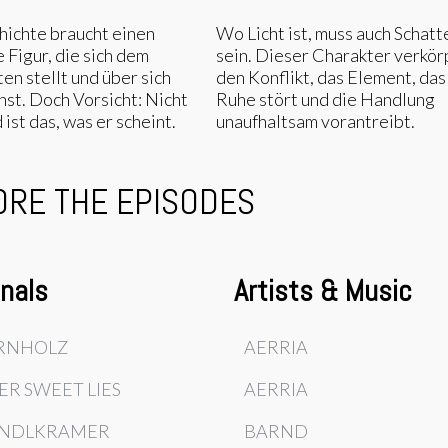
hichte braucht einen
Wo Licht ist, muss auch Schatt
e Figur, die sich dem
sein. Dieser Charakter verkör
n stellt und über sich
den Konflikt, das Element, das
st. Doch Vorsicht: Nicht
Ruhe stört und die Handlung
ist das, was er scheint.
unaufhaltsam vorantreibt.
ORE THE EPISODES
inals
Artists & Music
RNHOLZ
AERRIA
ER SWEET LIES
AERRIA
NDLKRAMER
BARND