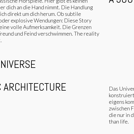
assische Hörspiele. Hier gibt es keinen
der dich an die Hand nimmt. Die Handlung
sich direkt um dich herum. Ob subtile
oder explosive Wendungen: Diese Story
eine volle Aufmerksamkeit. Die Grenzen
reund und Feind verschwimmen. The reality
.
UNIVERSE
C ARCHITECTURE
Das Unive
konstruier
eigens ko
zwischen Fi
die nur in 
than life.