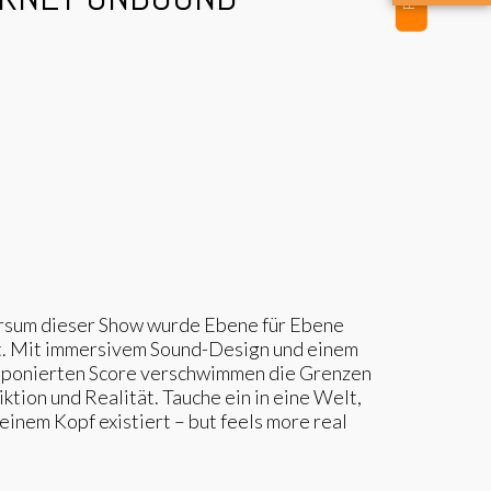
rsum dieser Show wurde Ebene für Ebene
t. Mit immersivem Sound-Design und einem
mponierten Score verschwimmen die Grenzen
ktion und Realität. Tauche ein in eine Welt,
deinem Kopf existiert – but feels more real