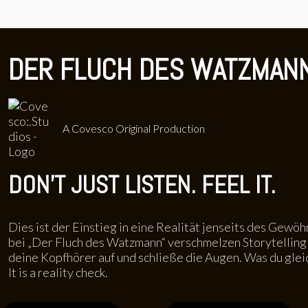
DER FLUCH DES WATZMANN
A Covesco Original Production
DON'T JUST LISTEN. FEEL IT.
Dies ist der Einstieg in eine Realität jenseits des Gewöh
bei „Der Fluch des Watzmann“ verschmelzen Storytelling 
deine Kopfhörer auf und schließe die Augen. Was du gleic
It is a reality check.