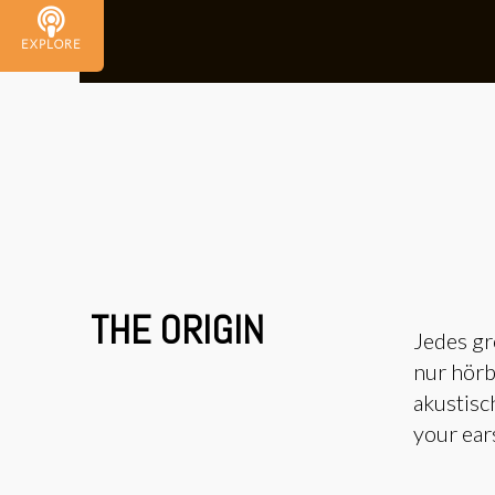
EXPLORE
THE ORIGIN
Jedes gr
nur hörb
akustisc
your ear